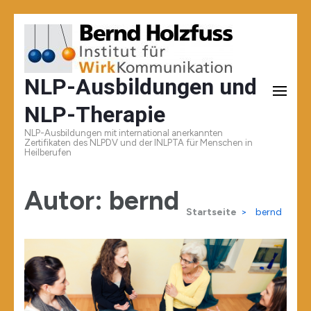
Zum
Inhalt
springen
NLP-Ausbildungen und
(Enter
NLP-Therapie
drücken)
NLP-Ausbildungen mit international anerkannten
Zertifikaten des NLPDV und der INLPTA für Menschen in
Heilberufen
Autor:
bernd
Startseite
>
bernd