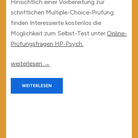
Hinsichtlich einer Vorbereitung zur
schriftlichen Multiple-Choice-Prüfung
finden Interessierte kostenlos die
Möglichkeit zum Selbst-Test unter
Online-
Prüfungsfragen HP-Psych.
„Tipps
weiterlesen
→
und
Infos
WEITERLESEN
zur
Heilpraktikerprüfung
Psychotherapie“