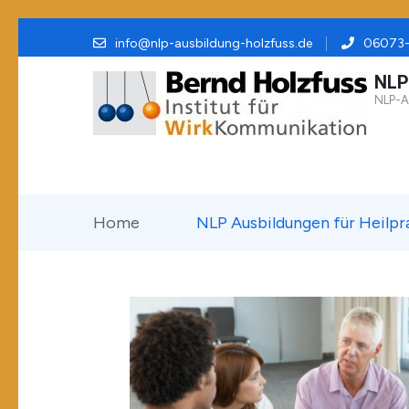
Zum
info@nlp-ausbildung-holzfuss.de
06073-
Inhalt
NLP
springen
NLP-Au
(Enter
drücken)
Home
NLP Ausbildungen für Heilpr