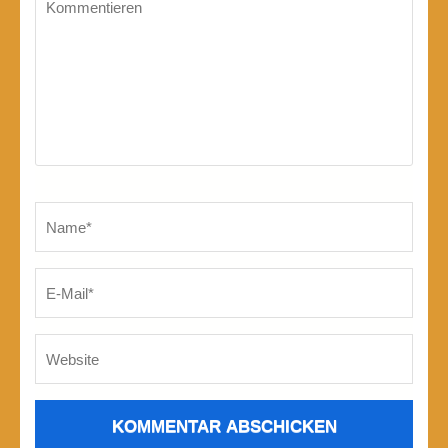
Kommentieren
Name
*
E-
We
Mai