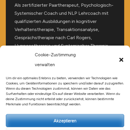
Als zertifizierter Paartherapeut, Psychologisch-
Systemischer Coach und NLP Lehrcoach mit
qualifizierten Ausbildungen in kognitiver
Verhaltenstherapie, Transaktionsanalyse,
Gesprächstherapie nach Carl Rogers,
Hypnosetherapie und Systemischer Therapie
unterstütze ich Sie gerne bei der Lösung Ihrer
Cookie-Zustimmung
persönlichen Problemstellung sowie der
verwalten
Stärkung von Selbstbewusstsein,
Selbstvertrauen, seelische Gesundheit und
Um dir ein optimales Erlebnis zu bieten, verwenden wir Technologien wie
Cookies, um Geräteinformationen zu speichern und/oder darauf zuzugreifen.
Leistungskraft.
Wenn du diesen Technologien zustimmst, können wir Daten wie das
Surfverhalten oder eindeutige IDs auf dieser Website verarbeiten. Wenn du
deine Zustimmung nicht erteilst oder zurückziehst, können bestimmte
Merkmale und Funktionen beeinträchtigt werden.
Akzeptieren